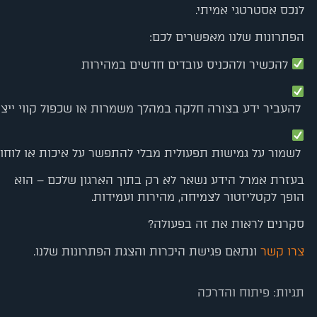
לנכס אסטרטגי אמיתי.
הפתרונות שלנו מאפשרים לכם:
להכשיר
ולהכניס
עובדים
חדשים
במהירות
להעביר
ידע
בצורה
חלקה
במהלך
משמרות
או
שכפול
קווי
ייצו
לשמור
על
גמישות
תפעולית
מבלי
להתפשר
על
איכות
או
לוחו
בעזרת אמרל
הידע נשאר לא רק בתוך הארגון שלכם – הוא
הופך לקטליזטור לצמיחה, מהירות ועמידות.
סקרנים לראות את זה בפעולה
?
צרו קשר
ונתאם פגישת היכרות והצגת הפתרונות שלנו.
תגיות:
פיתוח והדרכה