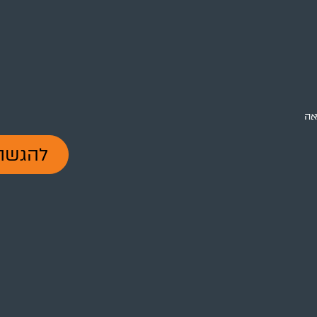
אה
להגשת