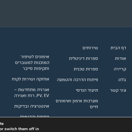
דף הבית
שירותים
אימונים לשיפור
אודות
ספרות דיגיטלית
המוכנות למשברים
ותקיפות סייבר
קריירה
ספרות טכנית
אחזקה ושירות לקוח
בלוג
פיתוח הדרכה והטמעה
אנרגיה מתחדשת –
צור קשר
תיעוד הנדסי
PV, EV, רוח ואגירה
מערכות אימון ואימונים
אינטגרציה ובדיקות
חיים
ניסויים והדגמות
e.
or switch them off in
© כל הזכויות שמורות אמרל │ עיצוב ופיתו