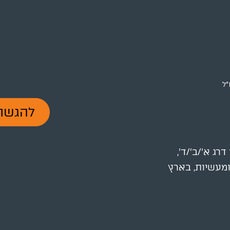
"ל
להגשת
רג א'/ב'/ד',
ומעשיות, בארץ