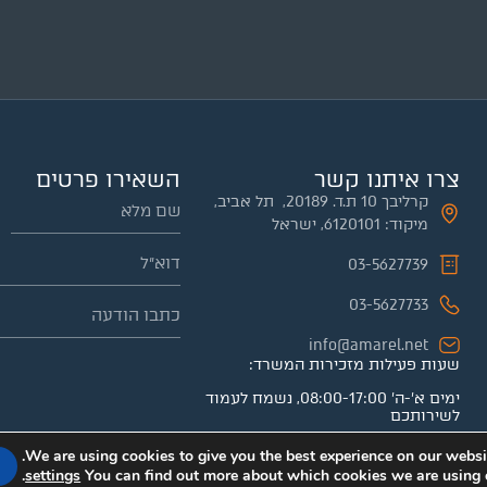
צרו איתנו קשר
השאירו פרטים
קרליבך 10 ת.ד. 20189, תל אביב,
מיקוד: 6120101, ישראל
03-5627739
03-5627733
info@amarel.net
שעות פעילות מזכירות המשרד:
ימים א'-ה' 08:00-17:00, נשמח לעמוד
לשירותכם
We are using cookies to give you the best experience on our websit
.
settings
You can find out more about which cookies we are using 
ח ע"י
webnoise
│
מדיניות פרטיות
│
תנאי שימוש
│
נגישות
|
קניין רוחני ובעלות על מי