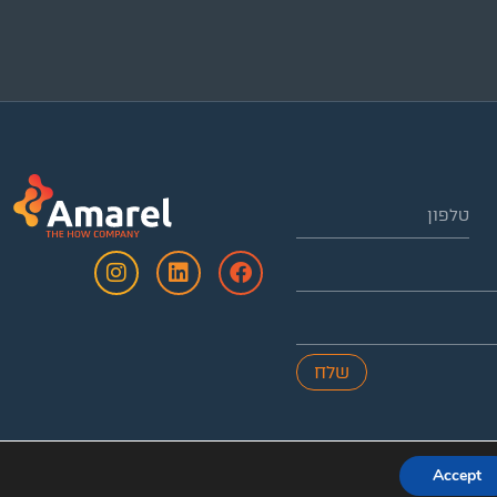
שלח
Accept
דע