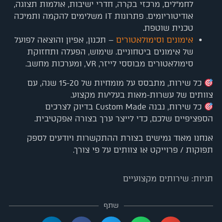
לחמ"לים, מרכזי בקרה, חדרי ישיבות, אולמות תצוגה,
אודיטוריומים. פתרונות IT משלימים להקמה ותמיכה
טכנית שוטפת.
אימונים וסימולאטורים
– תכנון, אפיון והוצאה לפועל
של אימונים ביטחוניים. שימוש, הפעלה ותחזוקת
סימולאטורים מבוססי לייזר, VR, ומערכות מחשב.
כל שירות, מתבסס על מומחיות של 15-20 שנה, עם
צוותים של עשרות-מאות בעלי/ות מקצוע.
כל שירות, נבנה Custom Made בדיוק לצרכים
הספציפיים שלכם, כדי לייצר ערך בצורה אפקטיבית.
אנחנו מאוד גמישים בצורת ההתקשרות ויודעים לספק
תפוקות / פרוייקט או צוותים על פי צורך.
תגיות:
שירותים מקצועיים
שתף