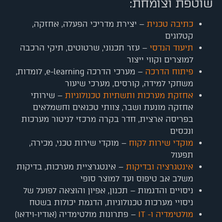
שוטפת וצומחת:
כתיבה טכנית
– יצירת מדריכי הפעלה, אחזקה,
קטלוגים
תיעוד הנדסי
– עזר תכנוני, שרטוטים, תיקי הרכבה
למוצרים וקווי ייצור
פיתוח הדרכה
– מערכי הדרכה e-learning, לומדות,
משחקי למידה, קורסים, מערכי שיעור
אחזקת מערכות ותשתיות טכנולוגיות
– שירותי
אחזקה מונעת ושבר, צוותי טכנאים וחשמלאים
בפריסה ארצית, חדר בקרה מרכזי לניטור מערכות
ונכסים
מוקדי שירות לקוח
– מוקדי שירות טכני, מכירה,
תפעול
אינטגרציה ובדיקות
– אינטגרציית מערכות, בדיקות
משלב אב טיפוס ועד למוצר סופי
ניסויים והדגמות – תכנון, אפיון והוצאה לפועל של
ניסויי מערכות טכנולוגיות, הדגמת יכולות בשטח
מולטימדיה ו- IT
– פתרונות מולטימדיה (אודיו-וידאו)