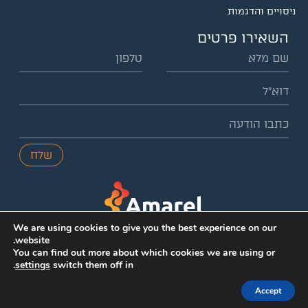
ניסויים והדגמות
השאירו פרטים
שלח
We are using cookies to give you the best experience on our
website.
You can find out more about which cookies we are using or
.
settings
switch them off in
© כל הזכויות שמורות אמרל │ עיצוב ופיתוח ע"י
webnoise
│
מדיניות פרטיות
│
Accept
תנאי שימוש
│
נגישות
|
קניין רוחני ובעלות על מידע